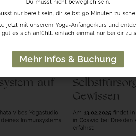
Du musst nicht beweglich sein.
sst nur bereit sein, dir selbst 90 Minuten zu sch
rte jetzt mit unserem Yoga-Anfängerkurs und entde
 gut es sich anfühlt, einfach einmal nur bei dir zu s
Mehr Infos & Buchung
system auf
Selbstfürsor
Gewissen
hata Vibes Yogastudio
Am
13.02.2025
findet i
ng deines Immunsystems
in Coswig bei Dresden 
erfährst: