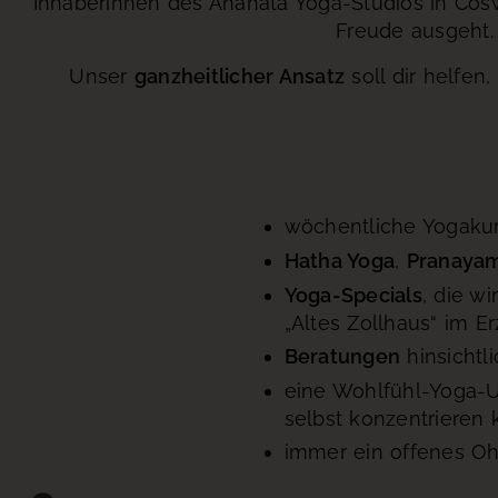
Inhaberinnen des Anahata Yoga-Studios in Cosw
Freude ausgeht. 
Unser
ganzheitlicher Ansatz
soll dir helfen
wöchentliche Yogaku
Hatha Yoga
,
Pranaya
Yoga-Specials
, die w
„Altes Zollhaus“ im E
Beratungen
hinsichtl
eine Wohlfühl-Yoga-U
selbst konzentrieren 
immer ein offenes Ohr