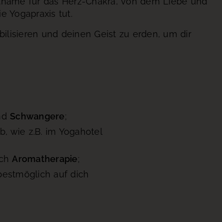
ritname für das Herz-Chakra, von dem Liebe und
e Yogapraxis tut.
bilisieren und deinen Geist zu erden, um dir
nd
Schwangere
;
, wie z.B. im Yogahotel
ich
Aromatherapie
;
bestmöglich auf dich