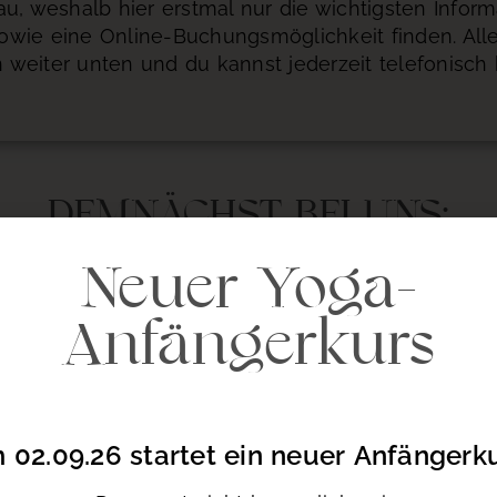
, weshalb hier erstmal nur die wichtigsten Inform
sowie eine Online-Buchungsmöglichkeit finden. Alle
n weiter unten und du kannst jederzeit telefonisch
DEMNÄCHST BEI UNS:
Neuer Yoga-
Anfängerkurs
 02.09.26 startet ein neuer Anfängerku