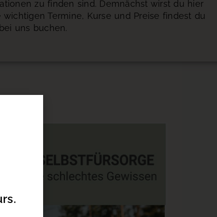
ationen zu finden sind. Demnächst wirst du hier
 wichtigen Termine, Kurse und Preise findest du
 bei uns buchen.
rs.