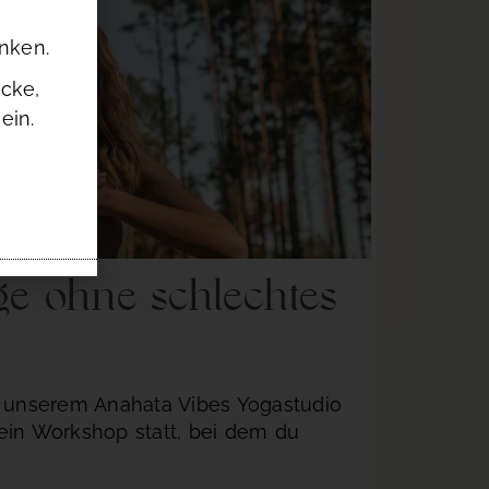
enken.
cke,
ein.
ge ohne schlechtes
n unserem Anahata Vibes Yogastudio
ein Workshop statt, bei dem du