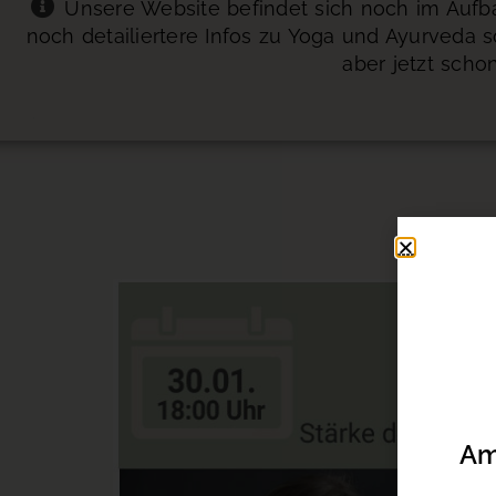
Unsere Website befindet sich noch im Aufbau
noch detailiertere Infos zu Yoga und Ayurveda 
aber jetzt scho
Am