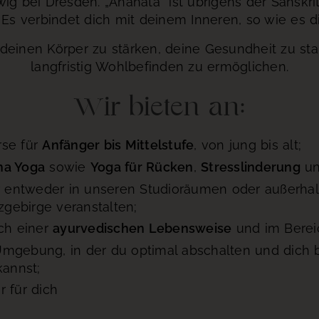
ig bei Dresden. „Anahata“ ist übrigens der Sansk
Es verbindet dich mit deinem Inneren, so wie es di
, deinen Körper zu stärken, deine Gesundheit zu sta
langfristig Wohlbefinden zu ermöglichen.
Wir bieten an:
rse für
Anfänger bis Mittelstufe
, von jung bis alt;
ma Yoga
sowie
Yoga für Rücken
,
Stresslinderung
u
ir entweder in unseren Studioräumen oder außerhalb
rzgebirge veranstalten;
ich einer
ayurvedischen Lebensweise
und im Bere
mgebung, in der du optimal abschalten und dich 
kannst;
 für dich